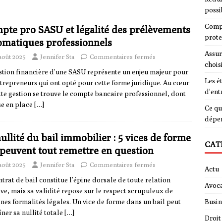
possi
Compa
pte pro SASU et légalité des prélèvements
prote
omatiques professionnels
Assur
août 2025
Jennifer Sta
Commentaires fermés
chois
stion financière d’une SASU représente un enjeu majeur pour
Les é
ntrepreneurs qui ont opté pour cette forme juridique. Au cœur
d’ent
tte gestion se trouve le compte bancaire professionnel, dont
se en place
[…]
Ce qu
dépe
ullité du bail immobilier : 5 vices de forme
CAT
 peuvent tout remettre en question
août 2025
Jennifer Sta
Commentaires fermés
Actu
ntrat de bail constitue l’épine dorsale de toute relation
Avoca
ive, mais sa validité repose sur le respect scrupuleux de
ines formalités légales. Un vice de forme dans un bail peut
Busin
îner sa nullité totale
[…]
Droit