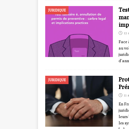
Test
JURIDIQUE
mani
imp
12 
Face 
au vo
jurid
d’ann
Pro
JURIDIQUE
Prén
11 
En Fr
jurid
leurs
les s