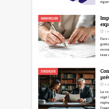
rigue
Imp
IMMOBILIER
exp
7 a
Face 
gesti
recou
taux 
Con
JURIDIQUE
prév
6 a
La co
régit
ruptu
l’ens