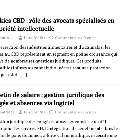
ies CBD : rôle des avocats spécialisés en
riété intellectuelle
oût 2025
Jennifer Sta
Commentaires fermés
ntersection des industries alimentaires et du cannabis, les
es au CBD représentent un segment en pleine croissance qui
ve de nombreuses questions juridiques. Ces produits
tibles infusés au cannabidiol nécessitent une protection
ique solide
[…]
etin de salaire : gestion juridique des
és et absences via logiciel
oût 2025
Jennifer Sta
Commentaires fermés
stion juridique des congés et absences constitue un défi
r pour les services RH. L’intégration de ces éléments dans le
tin de paie, document à forte valeur juridique, nécessite une