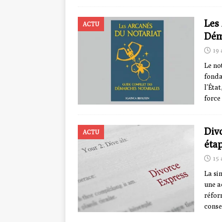
Les
ACTU
Dém
19 
Le no
fonda
l’État
force
Divo
ACTU
éta
15 
La si
une a
réfor
conse