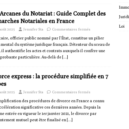
Immo
 Arcanes du Notariat : Guide Complet des
Jurid
arches Notariales en France
Loi
août 2025
Jennifer Sta
Commentaires fermés
taire, officier public nommé par l’État, constitue un pilier
mental du système juridique français. Détenteur du sceau de
, il authentifie les actes et contrats auxquels il confère une
 probante particulière. Au-delà de
[…]
rce express : la procédure simplifiée en 7
pes
août 2025
Jennifer Sta
Commentaires fermés
mplification des procédures de divorce en France a connu
ccélération significative ces dernières années. Depuis la
me entrée en vigueur le 1er janvier 2021, le divorce par
ntement mutuel peut être finalisé en
[…]