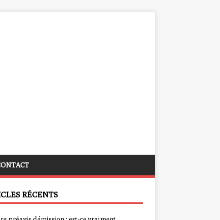
CONTACT
ICLES RÉCENTS
re préavis démission : est-ce vraiment