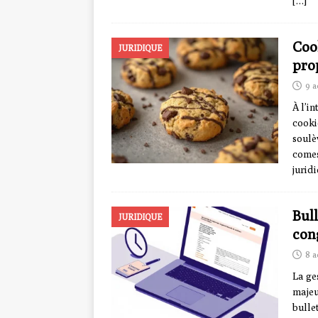
[…]
Cook
JURIDIQUE
prop
9 a
À l’i
cooki
soulè
comes
jurid
Bull
JURIDIQUE
cong
8 a
La ge
majeu
bulle