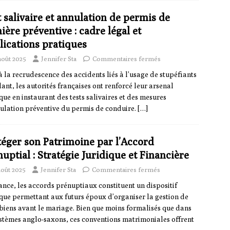
 salivaire et annulation de permis de
ère préventive : cadre légal et
lications pratiques
août 2025
Jennifer Sta
Commentaires fermés
à la recrudescence des accidents liés à l’usage de stupéfiants
lant, les autorités françaises ont renforcé leur arsenal
ique en instaurant des tests salivaires et des mesures
ulation préventive du permis de conduire.
[…]
téger son Patrimoine par l’Accord
uptial : Stratégie Juridique et Financière
août 2025
Jennifer Sta
Commentaires fermés
ance, les accords prénuptiaux constituent un dispositif
ique permettant aux futurs époux d’organiser la gestion de
 biens avant le mariage. Bien que moins formalisés que dans
ystèmes anglo-saxons, ces conventions matrimoniales offrent