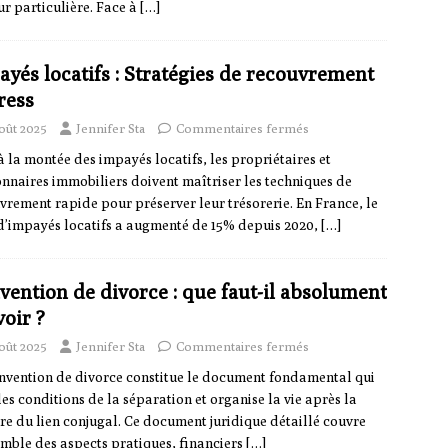
ur particulière. Face à
[…]
ayés locatifs : Stratégies de recouvrement
ress
oût 2025
Jennifer Sta
Commentaires fermés
à la montée des impayés locatifs, les propriétaires et
onnaires immobiliers doivent maîtriser les techniques de
vrement rapide pour préserver leur trésorerie. En France, le
d’impayés locatifs a augmenté de 15% depuis 2020,
[…]
vention de divorce : que faut-il absolument
oir ?
oût 2025
Jennifer Sta
Commentaires fermés
nvention de divorce constitue le document fondamental qui
 les conditions de la séparation et organise la vie après la
re du lien conjugal. Ce document juridique détaillé couvre
emble des aspects pratiques, financiers
[…]