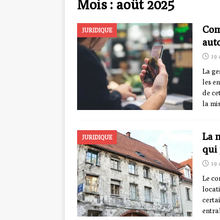
Mois :
août 2025
Com
JURIDIQUE
aut
19 
La ge
les e
de ce
la mi
La n
JURIDIQUE
qui
19 
Le co
locat
certa
entra