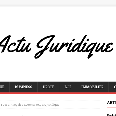
UE
BUSINESS
DROIT
LOI
IMMOBILIER
ART
on entreprise avec un expert juridique
Rédui