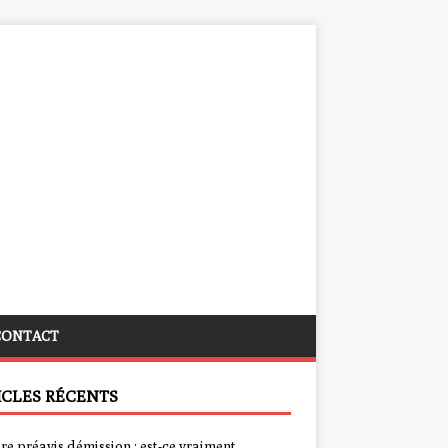
CONTACT
ICLES RÉCENTS
re préavis démission : est-ce vraiment