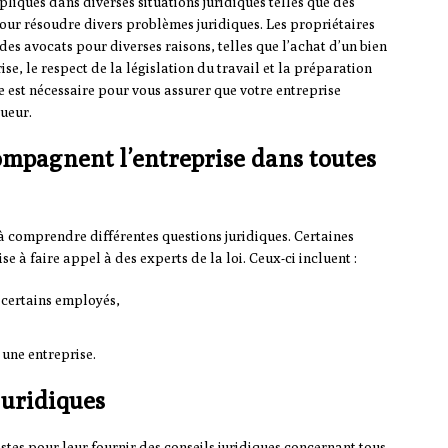
pliqués dans diverses situations juridiques telles que des
pour résoudre divers problèmes juridiques. Les propriétaires
des avocats pour diverses raisons, telles que l’achat d’un bien
se, le respect de la législation du travail et la préparation
e est nécessaire pour vous assurer que votre entreprise
ueur.
ompagnent l’entreprise dans toutes
à comprendre différentes questions juridiques. Certaines
se à faire appel à des experts de la loi. Ceux-ci incluent :
 certains employés,
 une entreprise.
juridiques
istes pour leur fournir des conseils juridiques concernant tous