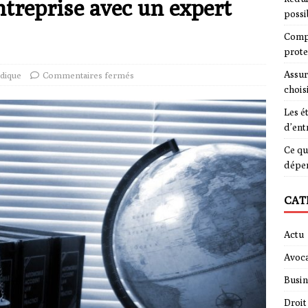
treprise avec un expert
possi
Compa
prote
Assur
idique
Commentaires fermés
chois
Les é
d’ent
Ce qu
dépe
CAT
Actu
Avoca
Busin
Droit