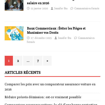
salaire en 2026
12 janvier 2026
Jennifer Sta
Commentaires fermés
Baux Commerciaux : Éviter les Pièges et
Maximiser vos Droits
27 décembre 2025
Jennifer Sta
Commentaires
fermés
1
2
…
7
»
ARTICLES RÉCENTS
Comparer les prix avec un comparateur assurance voiture en
2026
Réduire préavis démission : est-ce vraiment possible
Comparateur assurance voiture : la clé d’une bonne protection