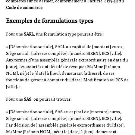
complètes sur ce dernier, conformément à l’article R.123-53 du
Code de commerce
.
Exemples de formulations types
Pour une
SARL
, une formulation type pourrait être :
« [Dénomination sociale], SARL au capital de [montant] euros,
Siège social : [adresse complète], [numéro SIREN], RCS [ville].
Aux termes d’une assemblée générale extraordinaire en date du
[date], les associés ont décidé de révoquer M./Mme [Prénom
NOM], né(e) le [date] à [lieu], demeurant [adresse], de ses
fonctions de gérant à compter du [date]. Modification au RCS de
[ville]. »
Pour une
SAS
, on pourrait trouver :
« [Dénomination sociale], SAS au capital de [montant] euros,
Siège social : [adresse complète], [numéro SIREN], RCS [ville].
Par décision de l’assemblée générale extraordinaire du [date],
M./Mme [Prénom NOM], né(e) le [date] à [lieu], demeurant