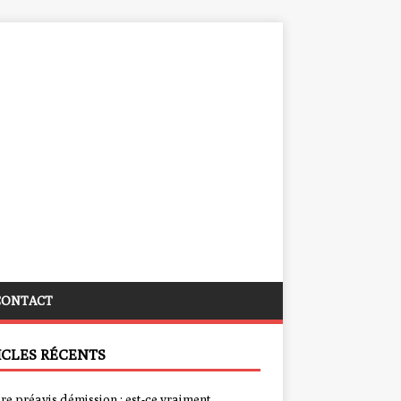
CONTACT
ICLES RÉCENTS
re préavis démission : est-ce vraiment