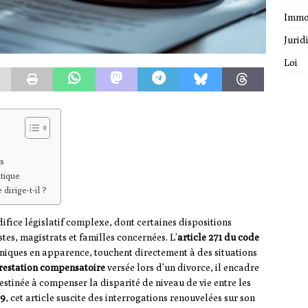
Immo
Jurid
Loi
s
tique
dirige-t-il ?
difice législatif complexe, dont certaines dispositions
tes, magistrats et familles concernées. L’
article 271 du code
chniques en apparence, touchent directement à des situations
restation compensatoire
versée lors d’un divorce, il encadre
estinée à compenser la disparité de niveau de vie entre les
19
, cet article suscite des interrogations renouvelées sur son