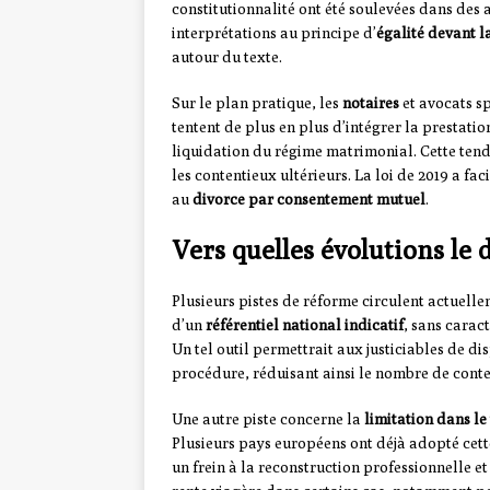
constitutionnalité ont été soulevées dans des 
interprétations au principe d’
égalité devant la
autour du texte.
Sur le plan pratique, les
notaires
et avocats sp
tentent de plus en plus d’intégrer la prestat
liquidation du régime matrimonial. Cette tenda
les contentieux ultérieurs. La loi de 2019 a fa
au
divorce par consentement mutuel
.
Vers quelles évolutions le dr
Plusieurs pistes de réforme circulent actuellem
d’un
référentiel national indicatif
, sans carac
Un tel outil permettrait aux justiciables de d
procédure, réduisant ainsi le nombre de conten
Une autre piste concerne la
limitation dans l
Plusieurs pays européens ont déjà adopté cett
un frein à la reconstruction professionnelle e