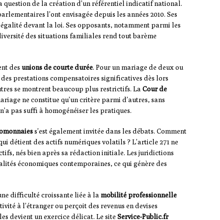
a question de la création d’un référentiel indicatif national.
 parlementaires l’ont envisagée depuis les années 2010. Ses
 d’égalité devant la loi. Ses opposants, notamment parmi les
diversité des situations familiales rend tout barème
ent des
unions de courte durée
. Pour un mariage de deux ou
t des prestations compensatoires significatives dès lors
tres se montrent beaucoup plus restrictifs. La
Cour de
riage ne constitue qu’un critère parmi d’autres, sans
n’a pas suffi à homogénéiser les pratiques.
ptomonnaies
s’est également invitée dans les débats. Comment
ui détient des actifs numériques volatils ? L’article 271 ne
fs, nés bien après sa rédaction initiale. Les juridictions
éalités économiques contemporaines, ce qui génère des
ne difficulté croissante liée à la
mobilité professionnelle
ivité à l’étranger ou perçoit des revenus en devises
les devient un exercice délicat. Le site
Service-Public.fr