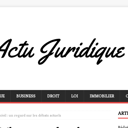
UE
BUSINESS
DROIT
LOI
IMMOBILIER
ART
civil : un regard sur les débats actuels
Rédui