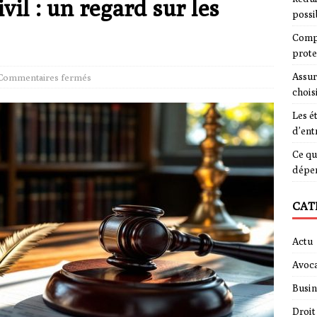
ivil : un regard sur les
possi
Compa
prote
Assur
Commentaires fermés
chois
Les é
d’ent
Ce qu
dépe
CAT
Actu
Avoca
Busin
Droit