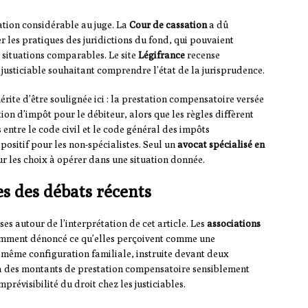
ation considérable au juge. La
Cour de cassation
a dû
r les pratiques des juridictions du fond, qui pouvaient
s situations comparables. Le site
Légifrance
recense
t justiciable souhaitant comprendre l’état de la jurisprudence.
mérite d’être soulignée ici : la prestation compensatoire versée
ion d’impôt pour le débiteur, alors que les règles diffèrent
 entre le code civil et le code général des impôts
sitif pour les non-spécialistes. Seul un
avocat spécialisé en
ur les choix à opérer dans une situation donnée.
es des débats récents
es autour de l’interprétation de cet article. Les
associations
mment dénoncé ce qu’elles perçoivent comme une
e même configuration familiale, instruite devant deux
r à des montants de prestation compensatoire sensiblement
prévisibilité du droit chez les justiciables.