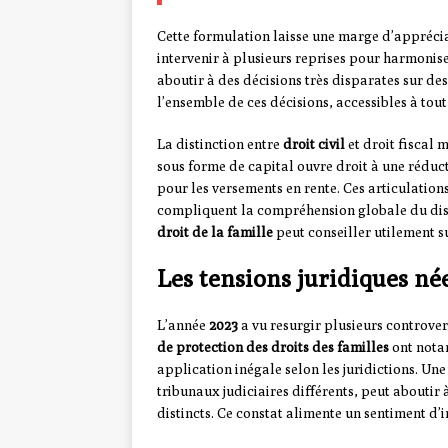
Cette formulation laisse une marge d’appréci
intervenir à plusieurs reprises pour harmonise
aboutir à des décisions très disparates sur de
l’ensemble de ces décisions, accessibles à tou
La distinction entre
droit civil
et droit fiscal 
sous forme de capital ouvre droit à une réduct
pour les versements en rente. Ces articulations
compliquent la compréhension globale du dispo
droit de la famille
peut conseiller utilement s
Les tensions juridiques né
L’année
2023
a vu resurgir plusieurs controvers
de protection des droits des familles
ont nota
application inégale selon les juridictions. Un
tribunaux judiciaires différents, peut abouti
distincts. Ce constat alimente un sentiment d’im