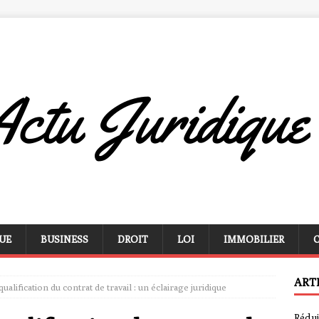
UE
BUSINESS
DROIT
LOI
IMMOBILIER
ART
qualification du contrat de travail : un éclairage juridique
Rédui