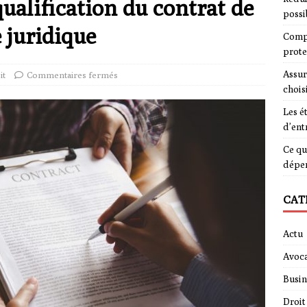
qualification du contrat de
possi
e juridique
Compa
prote
Assur
it
Commentaires fermés
chois
Les é
d’ent
Ce qu
dépe
CAT
Actu
Avoca
Busin
Droit