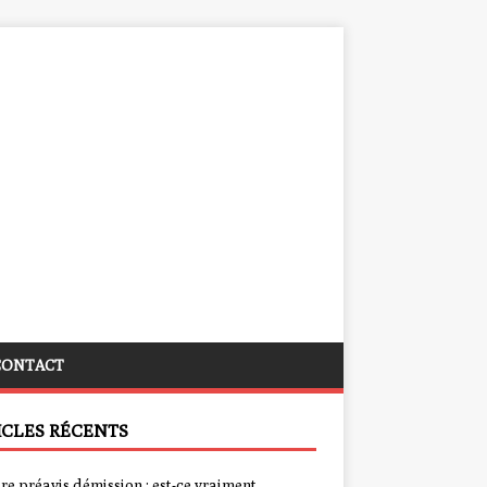
CONTACT
ICLES RÉCENTS
re préavis démission : est-ce vraiment