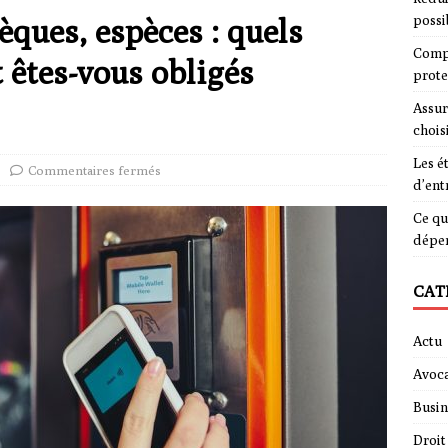
èques, espèces : quels
possi
Compa
êtes-vous obligés
prote
Assur
chois
Les é
Commentaires fermés
d’ent
Ce qu
dépe
CAT
Actu
Avoca
Busin
Droit