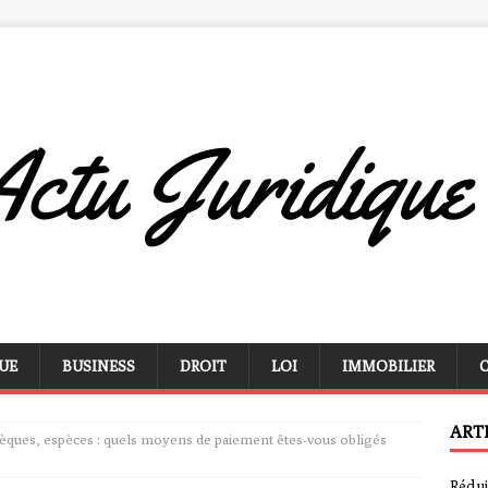
UE
BUSINESS
DROIT
LOI
IMMOBILIER
ART
hèques, espèces : quels moyens de paiement êtes-vous obligés
Rédui