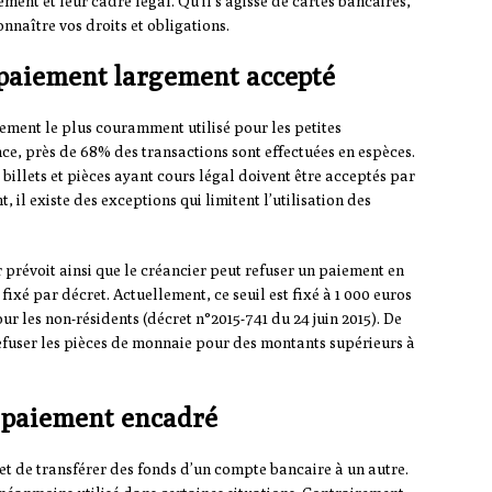
ement et leur cadre légal. Qu’il s’agisse de cartes bancaires,
nnaître vos droits et obligations.
 paiement largement accepté
iement le plus couramment utilisé pour les petites
nce, près de 68% des transactions sont effectuées en espèces.
 billets et pièces ayant cours légal doivent être acceptés par
 il existe des exceptions qui limitent l’utilisation des
r prévoit ainsi que le créancier peut refuser un paiement en
fixé par décret. Actuellement, ce seuil est fixé à 1 000 euros
our les non-résidents (décret n°2015-741 du 24 juin 2015). De
 refuser les pièces de monnaie pour des montants supérieurs à
e paiement encadré
t de transférer des fonds d’un compte bancaire à un autre.