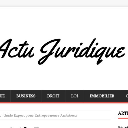
UE
BUSINESS
DROIT
LOI
IMMOBILIER
ART
 : Guide Expert pour Entrepreneurs Ambitieux
Rédui