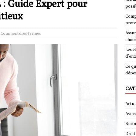
 : Guide Expert pour
possi
tieux
Compa
prote
Assur
Commentaires fermés
chois
Les é
d’ent
Ce qu
dépe
CAT
Actu
Avoca
Busin
Droit