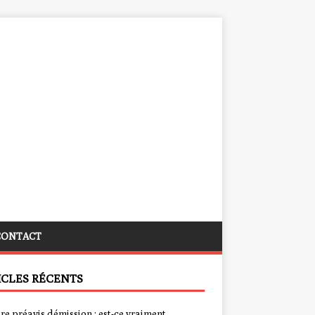
CONTACT
ICLES RÉCENTS
re préavis démission : est-ce vraiment