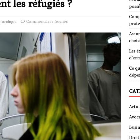
nt les réfugiés ?
possi
Compa
Juridique
Commentaires fermés
prote
Assur
chois
Les é
d’ent
Ce qu
dépe
CAT
Actu
Avoca
Busin
Droit