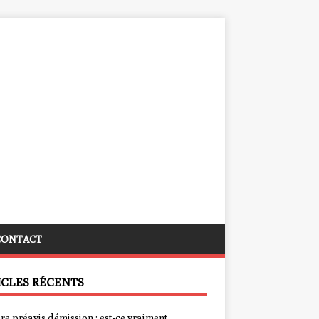
CONTACT
ICLES RÉCENTS
re préavis démission : est-ce vraiment