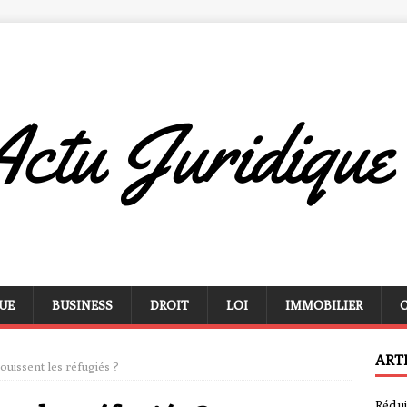
UE
BUSINESS
DROIT
LOI
IMMOBILIER
ART
jouissent les réfugiés ?
Rédui