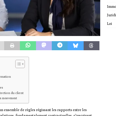
Immo
Jurid
Loi
ormation
res
ection du client
 en mouvement
’un ensemble de règles régissant les rapports entre les
s relations, fondamentalement contractuelles, s’inscrivent