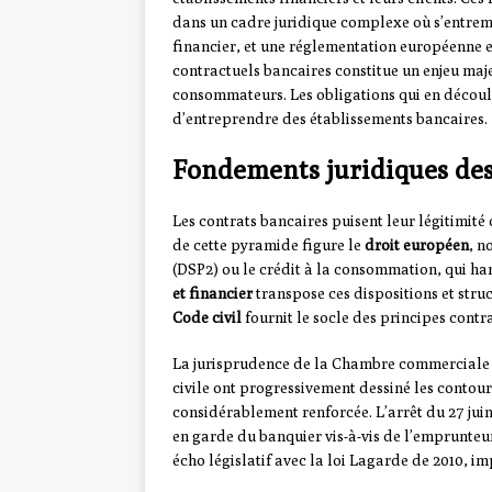
dans un cadre juridique complexe où s’entrem
financier, et une réglementation européenne
contractuels bancaires constitue un enjeu maje
consommateurs. Les obligations qui en découlen
d’entreprendre des établissements bancaires.
Fondements juridiques des
Les contrats bancaires puisent leur légitimit
de cette pyramide figure le
droit européen
, n
(DSP2) ou le crédit à la consommation, qui har
et financier
transpose ces dispositions et struc
Code civil
fournit le socle des principes contr
La jurisprudence de la Chambre commerciale d
civile ont progressivement dessiné les contour
considérablement renforcée. L’arrêt du 27 juin
en garde du banquier vis-à-vis de l’emprunteur
écho législatif avec la loi Lagarde de 2010, i