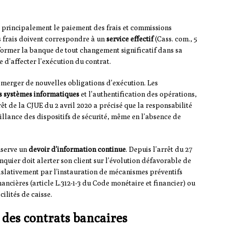
ue principalement le paiement des frais et commissions
s frais doivent correspondre à un
service effectif
(Cass. com., 5
informer la banque de tout changement significatif dans sa
e d’affecter l’exécution du contrat.
émerger de nouvelles obligations d’exécution. Les
es systèmes informatiques
et l’authentification des opérations,
t de la CJUE du 2 avril 2020 a précisé que la responsabilité
llance des dispositifs de sécurité, même en l’absence de
nserve un
devoir d’information continue
. Depuis l’arrêt du 27
nquier doit alerter son client sur l’évolution défavorable de
égislativement par l’instauration de mécanismes préventifs
ancières (article L.312-1-3 du Code monétaire et financier) ou
cilités de caisse.
n des contrats bancaires