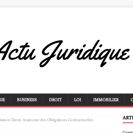
UE
BUSINESS
DROIT
LOI
IMMOBILIER
ART
lation Client: Anatomie des Obligations Contractuelles
Compa