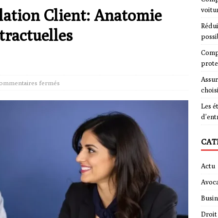
lation Client: Anatomie
voitu
Rédui
tractuelles
possi
Compa
prote
Assur
ommentaires fermés
chois
Les é
d’ent
CAT
Actu
Avoca
Busin
Droit