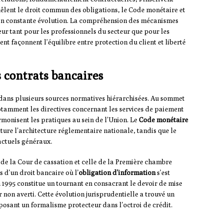
êlent le droit commun des obligations, le Code monétaire et
 en constante évolution. La compréhension des mécanismes
ur tant pour les professionnels du secteur que pour les
t façonnent l’équilibre entre protection du client et liberté
 contrats bancaires
é dans plusieurs sources normatives hiérarchisées. Au sommet
otamment les directives concernant les services de paiement
monisent les pratiques au sein de l’Union. Le
Code monétaire
ture l’architecture réglementaire nationale, tandis que le
actuels généraux.
e la Cour de cassation et celle de la Première chambre
s d’un droit bancaire où l’
obligation d’information
s’est
 1995 constitue un tournant en consacrant le devoir de mise
 non averti. Cette évolution jurisprudentielle a trouvé un
mposant un formalisme protecteur dans l’octroi de crédit.