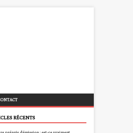
CONTACT
ICLES RÉCENTS
re préavis démission : est-ce vraiment