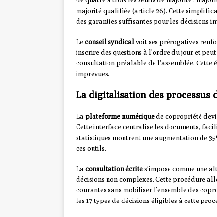
de quatre à trois les seuils de majorité : major
majorité qualifiée (article 26). Cette simplifi
des garanties suffisantes pour les décisions i
Le
conseil syndical
voit ses prérogatives renfo
inscrire des questions à l’ordre du jour et pe
consultation préalable de l’assemblée. Cette é
imprévues.
La digitalisation des processus 
La
plateforme numérique
de copropriété devie
Cette interface centralise les documents, facil
statistiques montrent une augmentation de 35
ces outils.
La
consultation écrite
s’impose comme une alte
décisions non complexes. Cette procédure all
courantes sans mobiliser l’ensemble des coprop
les 17 types de décisions éligibles à cette proc