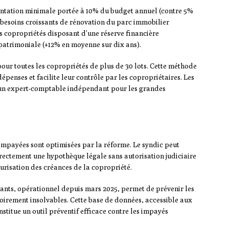
entation minimale portée à 10% du budget annuel (contre 5%
besoins croissants de rénovation du parc immobilier
les copropriétés disposant d’une réserve financière
patrimoniale (+12% en moyenne sur dix ans).
our toutes les copropriétés de plus de 30 lots. Cette méthode
épenses et facilite leur contrôle par les copropriétaires. Les
 un expert-comptable indépendant pour les grandes
impayées sont optimisées par la réforme. Le syndic peut
rectement une hypothèque légale sans autorisation judiciaire
curisation des créances de la copropriété.
ants, opérationnel depuis mars 2025, permet de prévenir les
toirement insolvables. Cette base de données, accessible aux
onstitue un outil préventif efficace contre les impayés