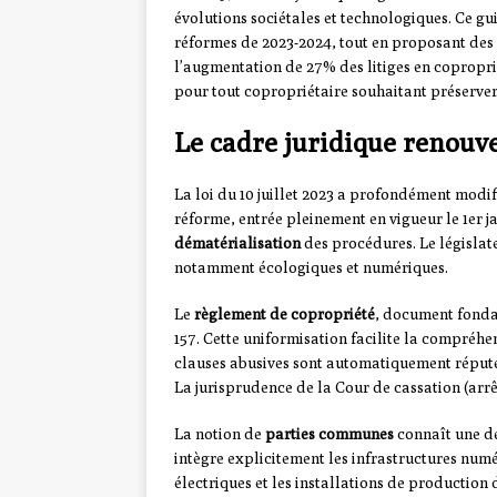
évolutions sociétales et technologiques. Ce gu
réformes de 2023-2024, tout en proposant des s
l’augmentation de 27% des litiges en coproprié
pour tout copropriétaire souhaitant préserver 
Le cadre juridique renouve
La loi du 10 juillet 2023 a profondément modif
réforme, entrée pleinement en vigueur le 1er j
dématérialisation
des procédures. Le législat
notamment écologiques et numériques.
Le
règlement de copropriété
, document fonda
157. Cette uniformisation facilite la compréhe
clauses abusives sont automatiquement réputées
La jurisprudence de la Cour de cassation (arrêt
La notion de
parties communes
connaît une déf
intègre explicitement les infrastructures num
électriques et les installations de production 