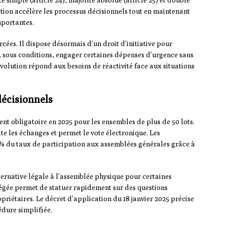
ité simple (article 24), majorité absolue (article 25) et double
cation accélère les processus décisionnels tout en maintenant
mportantes.
rcées. Il dispose désormais d’un droit d’initiative pour
ut, sous conditions, engager certaines dépenses d’urgence sans
volution répond aux besoins de réactivité face aux situations
décisionnels
nt obligatoire en 2025 pour les ensembles de plus de 50 lots.
ite les échanges et permet le vote électronique. Les
% du taux de participation aux assemblées générales grâce à
rnative légale à l’assemblée physique pour certaines
égée permet de statuer rapidement sur des questions
riétaires. Le décret d’application du 18 janvier 2025 précise
édure simplifiée.