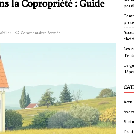
ns la Copropriété : Guide
possi
Compa
prote
Assur
bilier
Commentaires fermés
chois
Les é
d’ent
Ce qu
dépe
CAT
Actu
Avoca
Busin
Droit