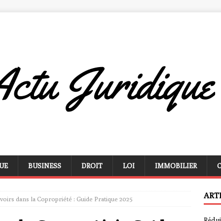
UE
BUSINESS
DROIT
LOI
IMMOBILIER
ART
voirs dans la Copropriété : Guide Pratique 2025
Rédui