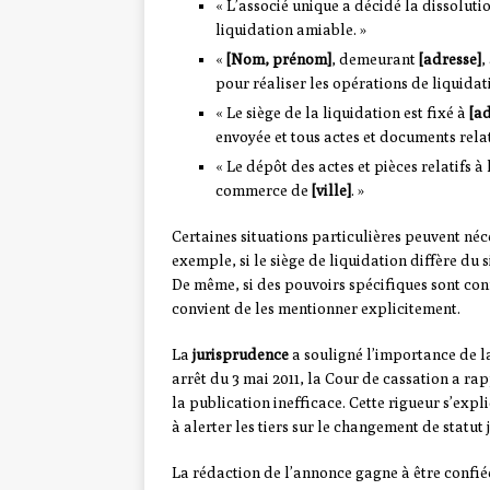
« L’associé unique a décidé la dissoluti
liquidation amiable. »
«
[Nom, prénom]
, demeurant
[adresse]
,
pour réaliser les opérations de liquidati
« Le siège de la liquidation est fixé à
[ad
envoyée et tous actes et documents relati
« Le dépôt des actes et pièces relatifs à
commerce de
[ville]
. »
Certaines situations particulières peuvent né
exemple, si le siège de liquidation diffère du 
De même, si des pouvoirs spécifiques sont co
convient de les mentionner explicitement.
La
jurisprudence
a souligné l’importance de l
arrêt du 3 mai 2011, la Cour de cassation a ra
la publication inefficace. Cette rigueur s’exp
à alerter les tiers sur le changement de statut 
La rédaction de l’annonce gagne à être confiée