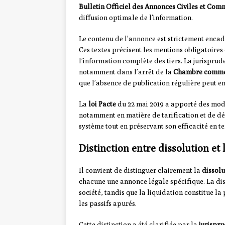
Bulletin Officiel des Annonces Civiles et Com
diffusion optimale de l’information.
Le contenu de l’annonce est strictement encad
Ces textes précisent les mentions obligatoires
l’information complète des tiers. La jurispru
notamment dans l’arrêt de la
Chambre commerc
que l’absence de publication régulière peut ent
La
loi Pacte
du 22 mai 2019 a apporté des modi
notamment en matière de tarification et de dé
système tout en préservant son efficacité en t
Distinction entre dissolution et 
Il convient de distinguer clairement la
dissolu
chacune une annonce légale spécifique. La diss
société, tandis que la liquidation constitue la 
les passifs apurés.
Cette distinction a été clarifiée par la
jurispr