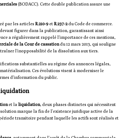
merciales
(BODACC). Cette double publication assure une
ré par les articles
R.210-9
et
R.237-2
du Code de commerce.
 devant figurer dans la publication, garantissant ainsi
dence a régulièrement rappelé l’importance de ces mentions,
iale de la Cour de cassation
du 12 mars 2013, qui souligne
raîner l’inopposabilité de la dissolution aux tiers.
fications substantielles au régime des annonces légales,
matérialisation. Ces évolutions visent à moderniser le
ermes d’information du public.
liquidation
tion
et la
liquidation
, deux phases distinctes qui nécessitent
olution marque la fin de l’existence juridique active de la
période transitoire pendant laquelle les actifs sont réalisés et
udence
, notamment dans l’arrêt de la Chambre commerciale