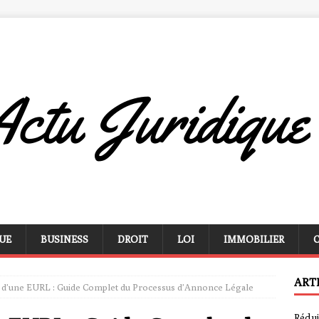
UE
BUSINESS
DROIT
LOI
IMMOBILIER
ART
n d’une EURL : Guide Complet du Processus d’Annonce Légale
Rédui