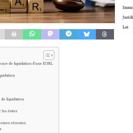
Immo
Jurid
Loi
once de liquidation d’une EURL
quidation
 de liquidation
 les éviter
formes récentes
es