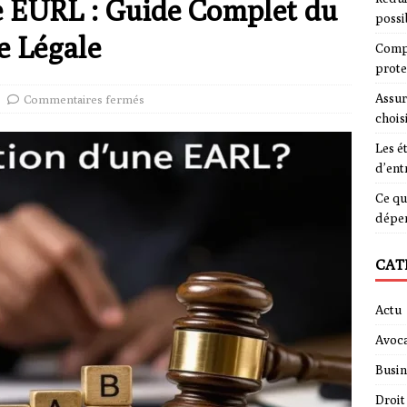
e EURL : Guide Complet du
possi
e Légale
Compa
prote
Assur
Commentaires fermés
chois
Les é
d’ent
Ce qu
dépe
CAT
Actu
Avoca
Busin
Droit