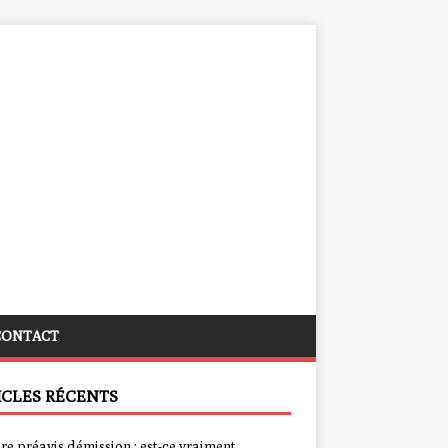
CONTACT
ICLES RÉCENTS
re préavis démission : est-ce vraiment