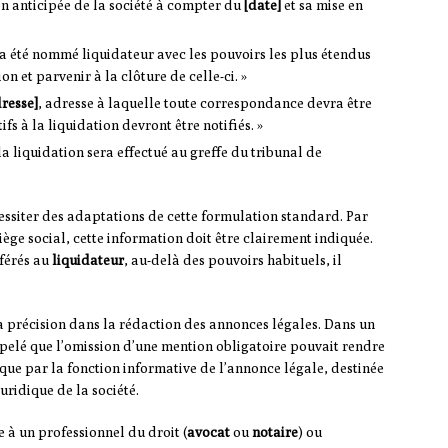
on anticipée de la société à compter du
[date]
et sa mise en
 a été nommé liquidateur avec les pouvoirs les plus étendus
on et parvenir à la clôture de celle-ci. »
resse]
, adresse à laquelle toute correspondance devra être
fs à la liquidation devront être notifiés. »
 la liquidation sera effectué au greffe du tribunal de
cessiter des adaptations de cette formulation standard. Par
siège social, cette information doit être clairement indiquée.
nférés au
liquidateur
, au-delà des pouvoirs habituels, il
a précision dans la rédaction des annonces légales. Dans un
ppelé que l’omission d’une mention obligatoire pouvait rendre
lique par la fonction informative de l’annonce légale, destinée
juridique de la société.
 à un professionnel du droit (
avocat
ou
notaire
) ou