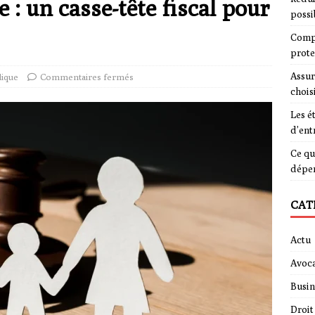
 : un casse-tête fiscal pour
possi
Compa
prote
Assur
dique
Commentaires fermés
chois
Les é
d’ent
Ce qu
dépe
CAT
Actu
Avoca
Busin
Droit