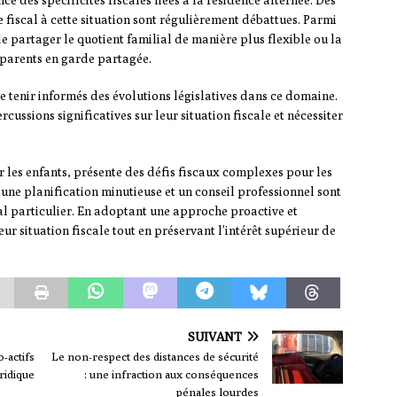
e des spécificités fiscales liées à la résidence alternée. Des
 fiscal à cette situation sont régulièrement débattues. Parmi
 de partager le quotient familial de manière plus flexible ou la
s parents en garde partagée.
se tenir informés des évolutions législatives dans ce domaine.
ussions significatives sur leur situation fiscale et nécessiter
r les enfants, présente des défis fiscaux complexes pour les
ne planification minutieuse et un conseil professionnel sont
al particulier. En adoptant une approche proactive et
ur situation fiscale tout en préservant l’intérêt supérieur de
SUIVANT
-actifs
Le non-respect des distances de sécurité
uridique
: une infraction aux conséquences
pénales lourdes