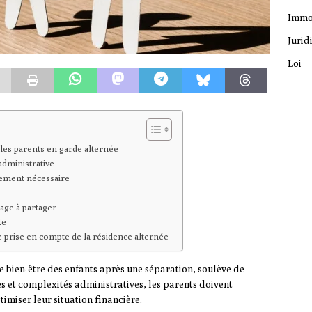
Immo
Jurid
Loi
 les parents en garde alternée
administrative
stement nécessaire
tage à partager
te
re prise en compte de la résidence alternée
e bien-être des enfants après une séparation, soulève de
s et complexités administratives, les parents doivent
imiser leur situation financière.