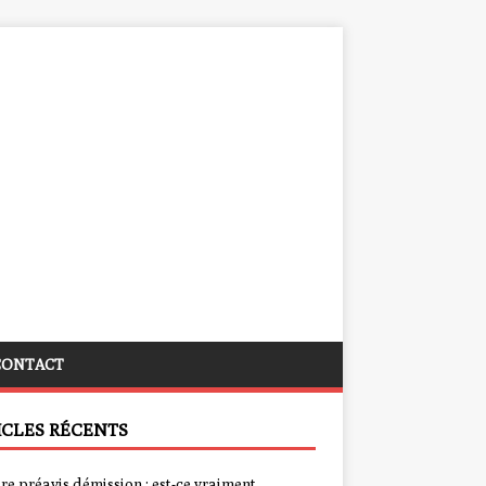
CONTACT
ICLES RÉCENTS
re préavis démission : est-ce vraiment