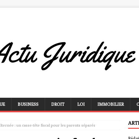
UE
BUSINESS
DROIT
LOI
IMMOBILIER
ART
lternée : un casse-tête fiscal pour les parents séparés
Rédui