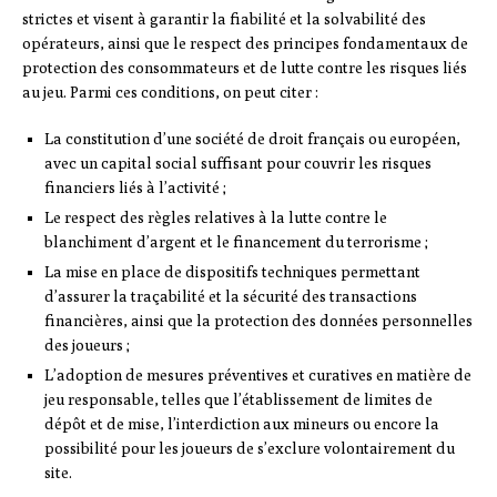
strictes et visent à garantir la fiabilité et la solvabilité des
opérateurs, ainsi que le respect des principes fondamentaux de
protection des consommateurs et de lutte contre les risques liés
au jeu. Parmi ces conditions, on peut citer :
La constitution d’une société de droit français ou européen,
avec un capital social suffisant pour couvrir les risques
financiers liés à l’activité ;
Le respect des règles relatives à la lutte contre le
blanchiment d’argent et le financement du terrorisme ;
La mise en place de dispositifs techniques permettant
d’assurer la traçabilité et la sécurité des transactions
financières, ainsi que la protection des données personnelles
des joueurs ;
L’adoption de mesures préventives et curatives en matière de
jeu responsable, telles que l’établissement de limites de
dépôt et de mise, l’interdiction aux mineurs ou encore la
possibilité pour les joueurs de s’exclure volontairement du
site.