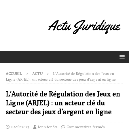
ACCUEIL
ACTU
L’Autorité de Régulation des Jeux en
Ligne (ARJEL) : un acteur clé du secteur des jeux d’argent en ligne
L’Autorité de Régulation des Jeux en
Ligne (ARJEL) : un acteur clé du
secteur des jeux d’argent en ligne
2 août 2023
Jennifer Sta
Commentaires fermés