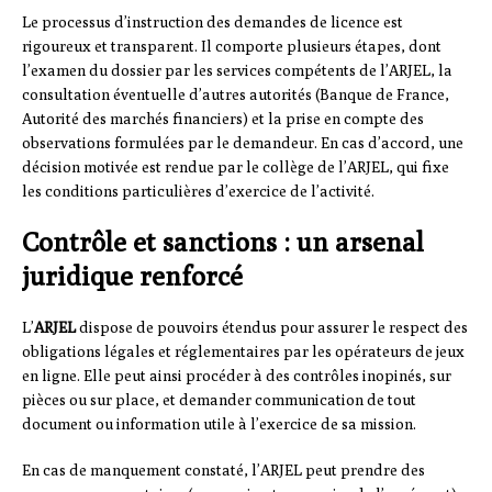
Le processus d’instruction des demandes de licence est
rigoureux et transparent. Il comporte plusieurs étapes, dont
l’examen du dossier par les services compétents de l’ARJEL, la
consultation éventuelle d’autres autorités (Banque de France,
Autorité des marchés financiers) et la prise en compte des
observations formulées par le demandeur. En cas d’accord, une
décision motivée est rendue par le collège de l’ARJEL, qui fixe
les conditions particulières d’exercice de l’activité.
Contrôle et sanctions : un arsenal
juridique renforcé
L’
ARJEL
dispose de pouvoirs étendus pour assurer le respect des
obligations légales et réglementaires par les opérateurs de jeux
en ligne. Elle peut ainsi procéder à des contrôles inopinés, sur
pièces ou sur place, et demander communication de tout
document ou information utile à l’exercice de sa mission.
En cas de manquement constaté, l’ARJEL peut prendre des