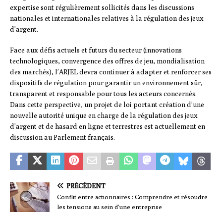
expertise sont régulièrement sollicités dans les discussions
nationales et internationales relatives à la régulation des jeux
d’argent.
Face aux défis actuels et futurs du secteur (innovations
technologiques, convergence des offres de jeu, mondialisation
des marchés), l’ARJEL devra continuer à adapter et renforcer ses
dispositifs de régulation pour garantir un environnement sûr,
transparent et responsable pour tous les acteurs concernés.
Dans cette perspective, un projet de loi portant création d’une
nouvelle autorité unique en charge de la régulation des jeux
d’argent et de hasard en ligne et terrestres est actuellement en
discussion au Parlement français.
PRÉCÉDENT
Conflit entre actionnaires : Comprendre et résoudre
les tensions au sein d’une entreprise