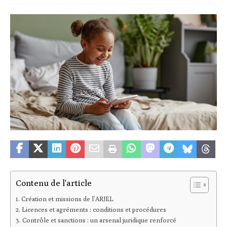
Contenu de l'article
Création et missions de l’ARJEL
Licences et agréments : conditions et procédures
Contrôle et sanctions : un arsenal juridique renforcé