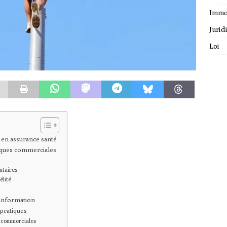
Immo
Jurid
Loi
 en assurance santé
tiques commerciales
ntaires
élité
’information
pratiques
s commerciales