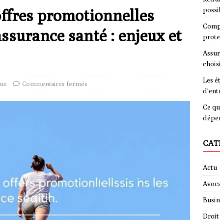
ffres promotionnelles
possi
Compa
assurance santé : enjeux et
prote
Assur
chois
Les é
que
Commentaires fermés
d’ent
Ce qu
dépe
CAT
Actu
Avoca
Busin
Droit