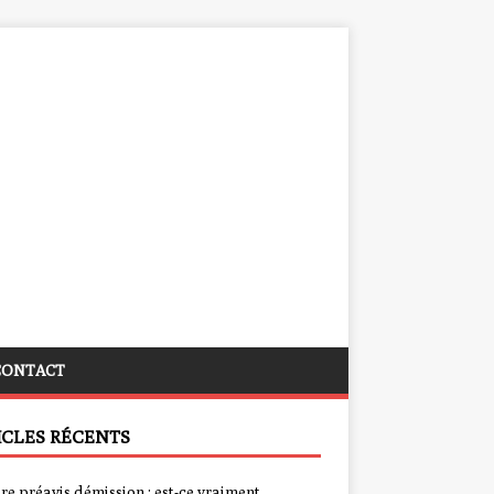
CONTACT
ICLES RÉCENTS
re préavis démission : est-ce vraiment