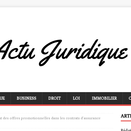
UE
BUSINESS
DROIT
LOI
IMMOBILIER
ART
 des offres promotionnelles dans les contrats d’assurance
Rédui