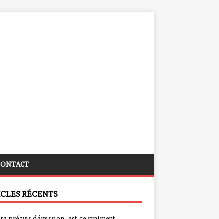
CONTACT
ICLES RÉCENTS
re préavis démission : est-ce vraiment