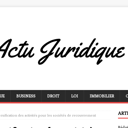
UE
BUSINESS
DROIT
LOI
IMMOBILIER
ART
ersification des activités pour les sociétés de recouvrement
Rédui