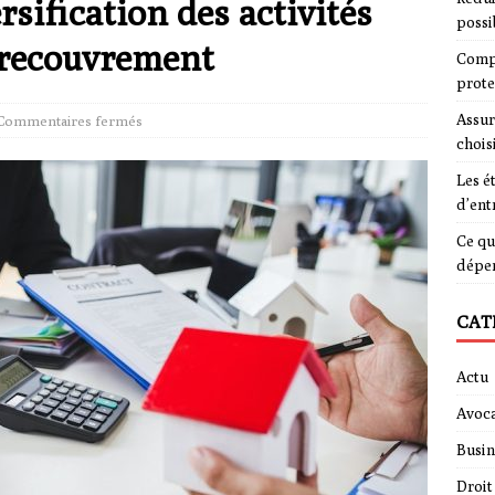
rsification des activités
possi
e recouvrement
Compa
prote
Assur
Commentaires fermés
chois
Les é
d’ent
Ce qu
dépe
CAT
Actu
Avoca
Busin
Droit