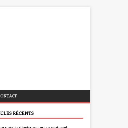
CONTACT
ICLES RÉCENTS
re préavis démission : est-ce vraiment