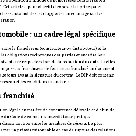
 cette opération implique de nombreuses considérations
é. Cet article a pour objectif d’exposer les principales
nchises automobiles, et d’apporter un éclairage sur les
ération.
tomobile : un cadre légal spécifique
entre le franchiseur (constructeur ou distributeur) et le
t les obligations réciproques des parties et encadre leur
oivent être respectées lors de la rédaction du contrat, telles
i impose au franchiseur de fournir au franchisé un document
20 jours avant la signature du contrat. Le DIP doit contenir
e réseau et les conditions financières.
u franchisé
tion légale en matière de concurrence déloyale et d’abus de
0-2 du Code de commerce interdit toute pratique
 la discrimination entre les membres du réseau. De plus,
pecter un préavis raisonnable en cas de rupture des relations