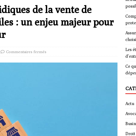
idiques de la vente de
possi
Compa
les : un enjeu majeur pour
prote
ur
Assur
chois
Les é
Commentaires fermés
d’ent
Ce qu
dépe
CAT
Actu
Avoca
Busin
Droit