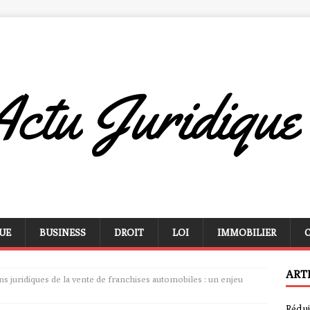
UE
BUSINESS
DROIT
LOI
IMMOBILIER
ART
ns juridiques de la vente de franchises automobiles : un enjeu
Rédui