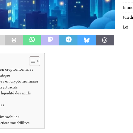
Immo
Jurid
Loi
s en cryptomonnaies
entique
ères en cryptomonnaies
cryptoactifs
iquidité des actifs
urs
t immobilier
ctions immobilières