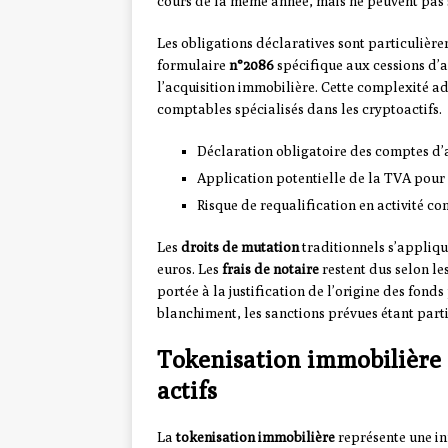
cours de la même année, mais ne peuvent pas s
Les obligations déclaratives sont particulièr
formulaire
n°2086
spécifique aux cessions d’a
l’acquisition immobilière. Cette complexité adm
comptables spécialisés dans les cryptoactifs.
Déclaration obligatoire des comptes d’a
Application potentielle de la TVA pour 
Risque de requalification en activité c
Les
droits de mutation
traditionnels s’appliq
euros. Les
frais de notaire
restent dus selon le
portée à la justification de l’origine des fond
blanchiment, les sanctions prévues étant part
Tokenisation immobilière :
actifs
La
tokenisation immobilière
représente une in