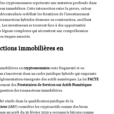
t les cryptomonnaies représente une mutation profonde dans
ens immobiliers. Cette intersection entre la pierre, valeur
 décentralisés redéfinit les frontières de l’investissement
 transactions hybrides demeure en construction, oscillant
n. Les investisseurs se trouvent face à des opportunités
is légaux complexes qui nécessitent une compréhension
s risques associés.
actions immobilières en
immobilières en
cryptomonnaies
reste fragmenté et en
ons s’inscrivent dans un cadre juridique hybride qui emprunte
 réglementation émergente des actifs numériques. La loi
PACTE
drement des
Prestataires de Services sur Actifs Numériques
question des transactions immobilières.
lté réside dans la qualification juridique de la
ciers
(AMF) considère les cryptoactifs comme des biens
ans un arrêt du 26 février 2020 a reconnu le bitcoin comme