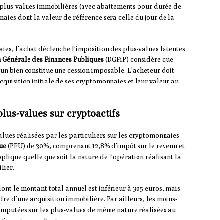
 plus-values immobilières (avec abattements pour durée de
aies dont la valeur de référence sera celle du jour de la
es, l’achat déclenche l’imposition des plus-values latentes
n Générale des Finances Publiques
(DGFiP) considère que
 un bien constitue une cession imposable. L’acheteur doit
cquisition initiale de ses cryptomonnaies et leur valeur au
plus-values sur cryptoactifs
alues réalisées par les particuliers sur les cryptomonnaies
ue
(PFU) de 30%, comprenant 12,8% d’impôt sur le revenu et
lique quelle que soit la nature de l’opération réalisant la
lier.
ont le montant total annuel est inférieur à 305 euros, mais
dre d’une acquisition immobilière. Par ailleurs, les moins-
 imputées sur les plus-values de même nature réalisées au