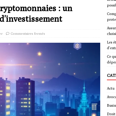
 cryptomonnaies : un
possi
Compa
d’investissement
prote
Assur
er
Commentaires fermés
chois
Les é
d’ent
Ce qu
dépe
CAT
Actu
Avoca
Busin
Droit