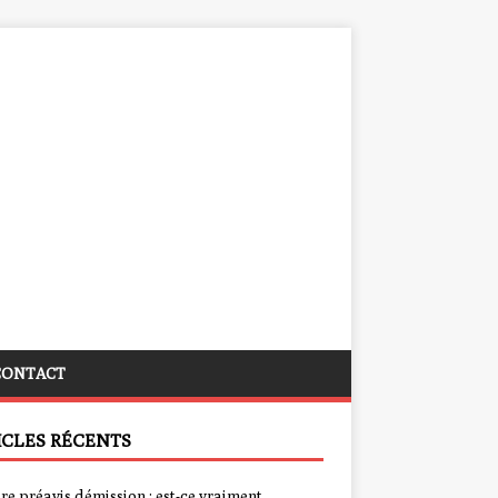
CONTACT
ICLES RÉCENTS
re préavis démission : est-ce vraiment