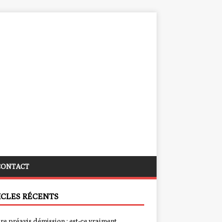
CONTACT
ICLES RÉCENTS
re préavis démission : est-ce vraiment