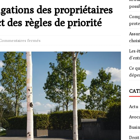
ligations des propriétaires
possi
Compa
t des règles de priorité
prote
Assur
Commentaires fermés
chois
Les é
d’ent
Ce qu
dépe
CAT
Actu
Avoca
Busin
Droit