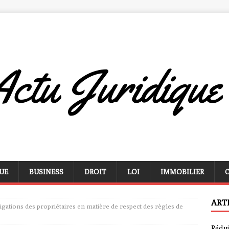
UE
BUSINESS
DROIT
LOI
IMMOBILIER
ART
ligations des propriétaires en matière de respect des règles de
Rédui