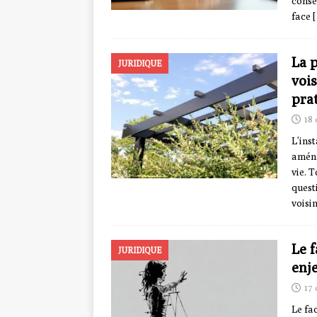
conse
face
La p
JURIDIQUE
vois
pra
18
L’ins
aména
vie. 
quest
voisi
Le f
JURIDIQUE
enj
17
Le fa