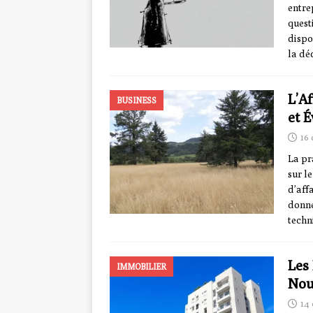
entre
quest
dispo
la dé
L’A
BUSINESS
et 
16
La pr
sur l
d’aff
donné
techn
Les
IMMOBILIER
Nou
14