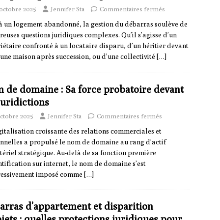
 octobre 2025
Jennifer Sta
Commentaires fermés
à un logement abandonné, la gestion du débarras soulève de
euses questions juridiques complexes. Qu’il s’agisse d’un
iétaire confronté à un locataire disparu, d’un héritier devant
 une maison après succession, ou d’une collectivité
[…]
 de domaine : Sa force probatoire devant
juridictions
octobre 2025
Jennifer Sta
Commentaires fermés
gitalisation croissante des relations commerciales et
nnelles a propulsé le nom de domaine au rang d’actif
ériel stratégique. Au-delà de sa fonction première
ntification sur internet, le nom de domaine s’est
ressivement imposé comme
[…]
arras d’appartement et disparition
jets : quelles protections juridiques pour