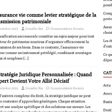
possi
Compa
ssurance vie comme levier stratégique de la
prote
nsmission patrimoniale
Assur
 octobre 2025
Jennifer Sta
Commentaires fermés
chois
anification successorale constitue un enjeu majeur pour tout
Les é
teur de patrimoine soucieux d’organiser efficacement la
d’ent
mission de ses biens. Dans ce contexte, l’assurance vie
ose comme un instrument privilégié, combinant avantages
Ce qu
ux et souplesse
[…]
dépe
CAT
Stratégie Juridique Personnalisée : Quand
pert Devient Votre Allié Décisif
Actu
 octobre 2025
Jennifer Sta
Commentaires fermés
Avoca
l’univers complexe du droit, la stratégie juridique ne peut
se contenter d’approches génériques. Chaque situation
Busin
ert une analyse spécifique et des solutions sur mesure. Les
Droit