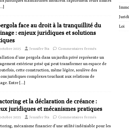
ils juridiques standardisés montrent rapidement leurs limites
[…]
Immo
Jurid
ergola face au droit à la tranquillité du
Loi
inage : enjeux juridiques et solutions
tiques
 octobre 2025
Jennifer Sta
Commentaires fermés
tallation d’une pergola dans un jardin privé représente un
gement extérieur prisé qui peut transformer un espace de
Toutefois, cette construction, même légère, soulève des
ions juridiques complexes touchant aux relations de
nage. Entre
[…]
actoring et la déclaration de créance :
eux juridiques et mécanismes pratiques
 octobre 2025
Jennifer Sta
Commentaires fermés
ctoring, mécanisme financier d’une utilité indéniable pour les