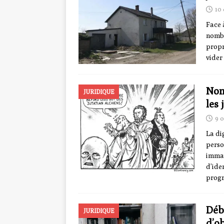
10
Face 
nombr
propr
vider
Nom
JURIDIQUE
les 
9 
La di
perso
immat
d’ide
prog
Déb
JURIDIQUE
d’ob