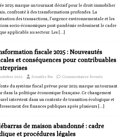
ée 2025 marque un tournant décisif pour le droit immobilier
ais, confronté à des transformations profondes. La
isation des transactions, l’urgence environnementale et les
ions socio-économiques post-pandémie redessinent le cadre
ique applicable au secteur. Les
[…]
nsformation fiscale 2025 : Nouveautés
icales et conséquences pour contribuables
ntreprises
 octobre 2025
Jennifer Sta
Commentaires fermés
fonte du système fiscal prévue pour 2025 marque un tournant
r dans la politique économique française. Ce changement
turel intervient dans un contexte de transition écologique et
dressement des finances publiques après plusieurs
[…]
débarras de maison abandonné : cadre
idique et procédures légales