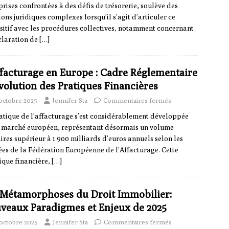
prises confrontées à des défis de trésorerie, soulève des
ions juridiques complexes lorsqu’il s’agit d’articuler ce
sitif avec les procédures collectives, notamment concernant
claration de
[…]
ffacturage en Europe : Cadre Réglementaire
Évolution des Pratiques Financières
 octobre 2025
Jennifer Sta
Commentaires fermés
atique de l’affacturage s’est considérablement développée
e marché européen, représentant désormais un volume
aires supérieur à 1 900 milliards d’euros annuels selon les
es de la Fédération Européenne de l’Affacturage. Cette
ique financière,
[…]
 Métamorphoses du Droit Immobilier:
veaux Paradigmes et Enjeux de 2025
 octobre 2025
Jennifer Sta
Commentaires fermés