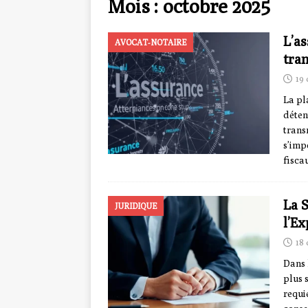
Mois :
octobre 2025
L’a
AVOCAT-NOTAIRE
tra
19
La pl
déten
trans
s’imp
fisca
La 
JURIDIQUE
l’Ex
18
Dans 
plus 
requi