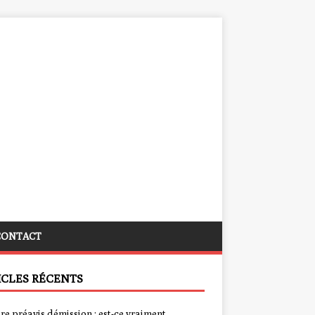
CONTACT
ICLES RÉCENTS
re préavis démission : est-ce vraiment