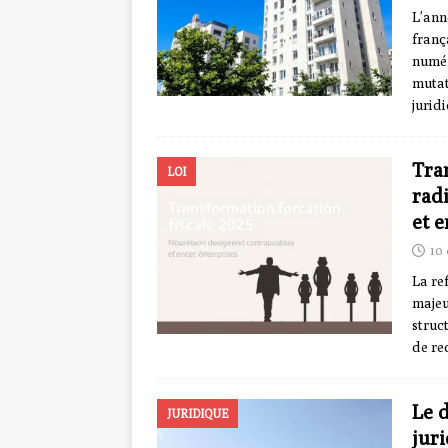
L’ann
franç
numér
mutat
jurid
Tra
LOI
rad
et e
10
La re
majeu
struc
de re
Le 
JURIDIQUE
jur