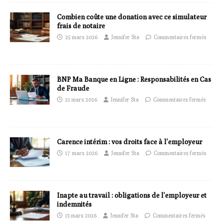
Combien coûte une donation avec ce simulateur
frais de notaire
25 mars 2026
Jennifer Sta
Commentaires fermés
BNP Ma Banque en Ligne : Responsabilités en Cas
de Fraude
21 mars 2026
Jennifer Sta
Commentaires fermés
Carence intérim : vos droits face à l’employeur
17 mars 2026
Jennifer Sta
Commentaires fermés
Inapte au travail : obligations de l’employeur et
indemnités
13 mars 2026
Jennifer Sta
Commentaires fermés