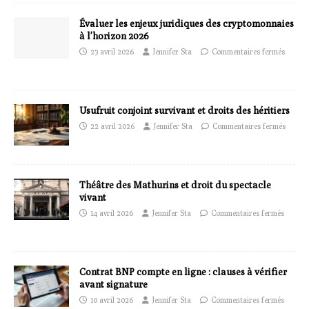
Évaluer les enjeux juridiques des cryptomonnaies
à l’horizon 2026
23 avril 2026
Jennifer Sta
Commentaires fermés
Usufruit conjoint survivant et droits des héritiers
22 avril 2026
Jennifer Sta
Commentaires fermés
Théâtre des Mathurins et droit du spectacle
vivant
14 avril 2026
Jennifer Sta
Commentaires fermés
Contrat BNP compte en ligne : clauses à vérifier
avant signature
10 avril 2026
Jennifer Sta
Commentaires fermés