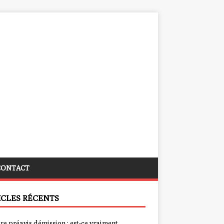
CONTACT
ICLES RÉCENTS
re préavis démission : est-ce vraiment