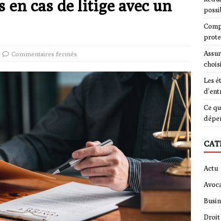
s en cas de litige avec un
possi
Compa
prote
Assur
Commentaires fermés
chois
Les é
d’ent
Ce qu
dépe
CAT
Actu
Avoca
Busin
Droit