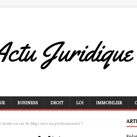
UE
BUSINESS
DROIT
LOI
IMMOBILIER
ART
 droits en cas de litige avec un professionnel ?
Rédui