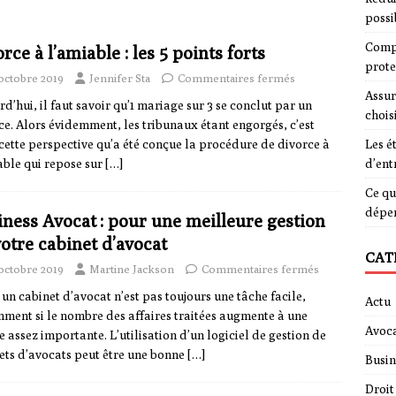
possi
Compa
rce à l’amiable : les 5 points forts
prote
octobre 2019
Jennifer Sta
Commentaires fermés
Assur
rd’hui, il faut savoir qu’1 mariage sur 3 se conclut par un
chois
ce. Alors évidemment, les tribunaux étant engorgés, c’est
cette perspective qu’a été conçue la procédure de divorce à
Les é
able qui repose sur
[…]
d’ent
Ce qu
dépe
iness Avocat : pour une meilleure gestion
otre cabinet d’avocat
CAT
octobre 2019
Martine Jackson
Commentaires fermés
 un cabinet d’avocat n’est pas toujours une tâche facile,
Actu
ment si le nombre des affaires traitées augmente à une
Avoca
se assez importante. L’utilisation d’un logiciel de gestion de
ets d’avocats peut être une bonne
[…]
Busin
Droit