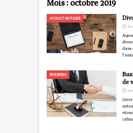
Mois :
octobre 2019
Divo
AVOCAT-NOTAIRE
22 
Aujou
divor
dans 
l’ami
Bus
BUSINESS
de v
16 
Gérer
notam
vites
cabin