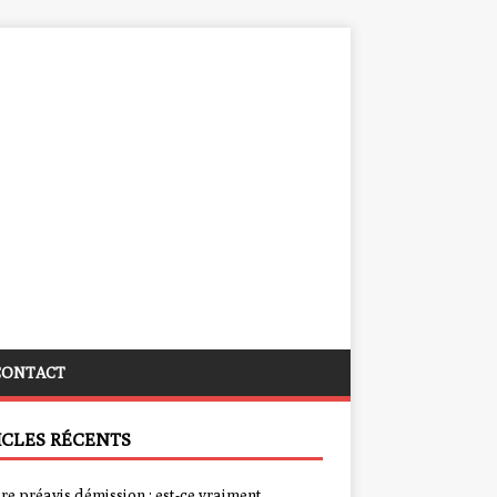
CONTACT
ICLES RÉCENTS
re préavis démission : est-ce vraiment