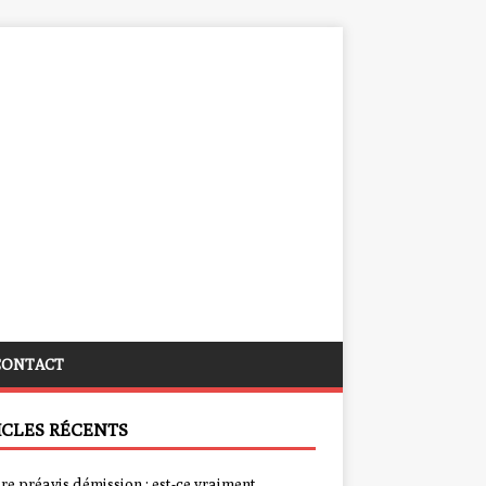
CONTACT
ICLES RÉCENTS
re préavis démission : est-ce vraiment