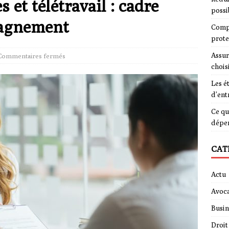
 et télétravail : cadre
possi
pagnement
Compa
prote
Assur
Commentaires fermés
chois
Les é
d’ent
Ce qu
dépe
CAT
Actu
Avoca
Busin
Droit