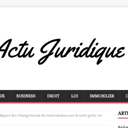
UE
BUSINESS
DROIT
LOI
IMMOBILIER
ART
idiques des changements de motorisation sur la carte grise en
Rédui