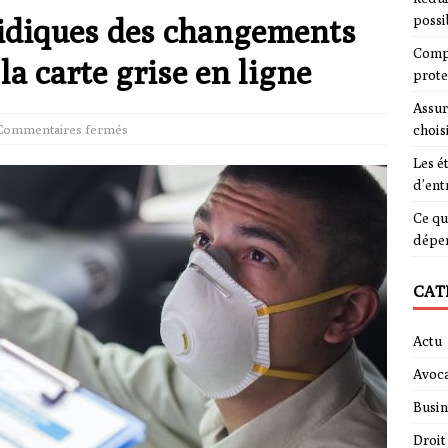
ridiques des changements
possi
Compa
la carte grise en ligne
prote
Assur
Commentaires fermés
chois
Les é
d’ent
Ce qu
dépe
CAT
Actu
Avoca
Busin
Droit