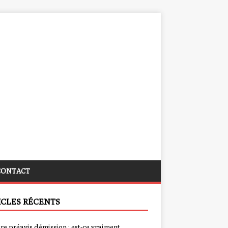
CONTACT
ICLES RÉCENTS
re préavis démission : est-ce vraiment