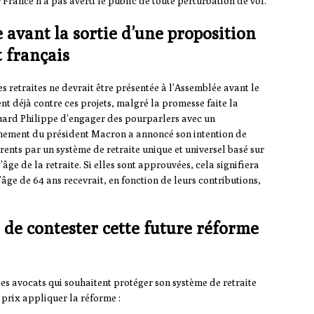
 France n’a pas averti le public de toute perturbation de vol.
 avant la sortie d’une proposition
 français
 retraites ne devrait être présentée à l’Assemblée avant le
nt déjà contre ces projets, malgré la promesse faite la
uard Philippe d’engager des pourparlers avec un
ernement du président Macron a annoncé son intention de
rents par un système de retraite unique et universel basé sur
l’âge de la retraite. Si elles sont approuvées, cela signifiera
’âge de 64 ans recevrait, en fonction de leurs contributions,
n de contester cette future réforme
les avocats qui souhaitent protéger son système de retraite
 prix appliquer la réforme :