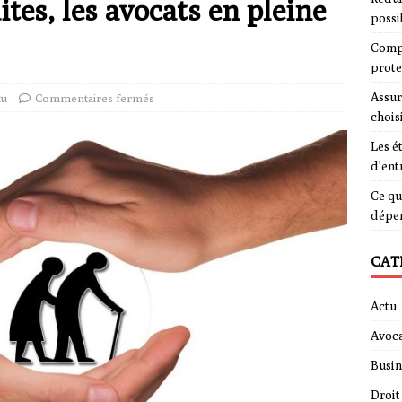
ites, les avocats en pleine
possi
Compa
prote
Assur
tu
Commentaires fermés
chois
Les é
d’ent
Ce qu
dépe
CAT
Actu
Avoca
Busin
Droit