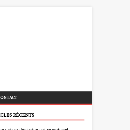
CONTACT
ICLES RÉCENTS
re préavis démission : est-ce vraiment