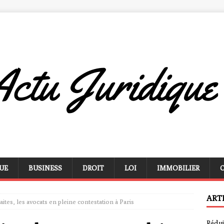
UE
BUSINESS
DROIT
LOI
IMMOBILIER
ART
ites, les avocats en pleine contestation à Paris
Rédui