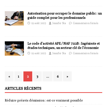
Autorisation pour occuper le domaine public : un
guide complet pour les professionnels
19 août 2023
Jennifer Sta
Commentaires fermés
Le code d’activité APE / NAF 7112B : Ingénierie et
études techniques, un secteur clé de l’économie
19 août 2023
Jennifer Sta
Commentaires fermés
«
1
2
3
…
6
»
ARTICLES RÉCENTS
Réduire préavis démission : est-ce vraiment possible